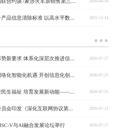
2026-04-10
中央网信办、国家铁路局联合约谈7家涉火车票销售第三方平台
2025-12-14
专家解读｜加快实施电子产品信息清除标准 以高水平数据安全保障高质量发展
2026-07-27
专家解读｜主动顺应新形势新要求 体系化深层次推进信息化发展
2026-07-25
专家解读｜把握数字化网络化智能化机遇 开创信息化创新发展新局面
2026-07-25
专家解读｜以信息化增进民生福祉 培育发展新动能——从公众和企业视角看2025年我国信息化发展特点
2026-07-21
中央网络安全和信息化委员会印发《深化互联网协议第六版（IPv6）技术创新和融合应用实施方案（2026—2030年）》
ISC-V与AI融合发展论坛举行
2026-07-17