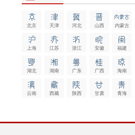
北京
天津
河北
山西
内蒙古
上海
江苏
浙江
安徽
福建
湖北
湖南
广东
广西
海南
云南
西藏
陕西
甘肃
青海