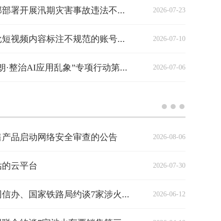
2026-07-23
中央网信办、应急管理部部署开展汛期灾害事故违法不良信息集中清理整治
2026-07-10
中央网信办从严处置一批短视频内容标注不规范的账号和平台
2026-07-06
中央网信办深入开展“清朗·整治AI应用乱象”专项行动第一阶段工作
售产品启动网络安全审查的公告
2026-08-06
估的云平台
2026-07-30
2026-06-12
市场监管总局会同中央网信办、国家铁路局约谈7家涉火车票销售第三方平台