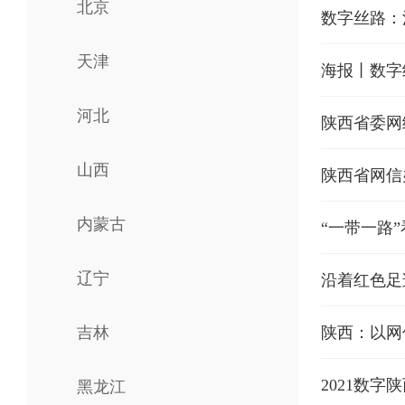
北京
数字丝路：
天津
海报丨数字
河北
陕西省委网
山西
陕西省网信
内蒙古
“一带一路
辽宁
沿着红色足
吉林
​陕西：以
2021数
黑龙江