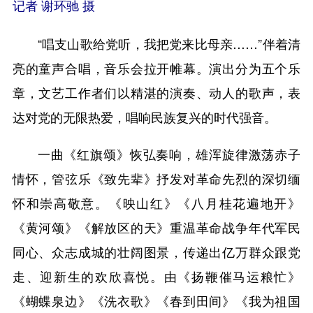
记者 谢环驰 摄
“唱支山歌给党听，我把党来比母亲……”伴着清
亮的童声合唱，音乐会拉开帷幕。演出分为五个乐
章，文艺工作者们以精湛的演奏、动人的歌声，表
达对党的无限热爱，唱响民族复兴的时代强音。
一曲《红旗颂》恢弘奏响，雄浑旋律激荡赤子
情怀，管弦乐《致先辈》抒发对革命先烈的深切缅
怀和崇高敬意。《映山红》《八月桂花遍地开》
《黄河颂》《解放区的天》重温革命战争年代军民
同心、众志成城的壮阔图景，传递出亿万群众跟党
走、迎新生的欢欣喜悦。由《扬鞭催马运粮忙》
《蝴蝶泉边》《洗衣歌》《春到田间》《我为祖国