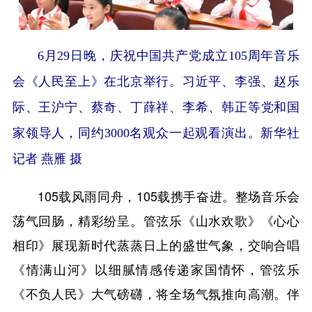
6月29日晚，庆祝中国共产党成立105周年音乐
会《人民至上》在北京举行。习近平、李强、赵乐
际、王沪宁、蔡奇、丁薛祥、李希、韩正等党和国
家领导人，同约3000名观众一起观看演出。新华社
记者 燕雁 摄
105载风雨同舟，105载携手奋进。整场音乐会
荡气回肠，精彩纷呈。管弦乐《山水欢歌》《心心
相印》展现新时代蒸蒸日上的盛世气象，交响合唱
《情满山河》以细腻情感传递家国情怀，管弦乐
《不负人民》大气磅礴，将全场气氛推向高潮。伴