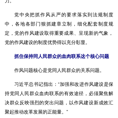
力。
党中央把抓作风从严的要求落实到法规制度
中，各地各部门狠抓建章立制，细化配套制度规
定，党的作风建设取得重要成果、呈现新的气象，
党的作风建设的制度优势得以充分彰显。
抓住保持同人民群众的血肉联系这个核心问题
作风问题核心是党同人民群众的关系问题。
习近平总书记指出：“加强和改进作风建设是保
持党同人民群众血肉联系的有效途径，必须聚焦解
决群众反映强烈的突出问题，以作风建设新成效汇
聚起推动改革发展的正能量。”