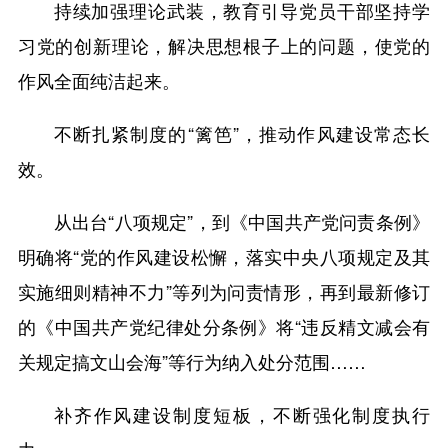
持续加强理论武装，教育引导党员干部坚持学
习党的创新理论，解决思想根子上的问题，使党的
作风全面纯洁起来。
不断扎紧制度的“篱笆”，推动作风建设常态长
效。
从出台“八项规定”，到《中国共产党问责条例》
明确将“党的作风建设松懈，落实中央八项规定及其
实施细则精神不力”等列为问责情形，再到最新修订
的《中国共产党纪律处分条例》将“违反精文减会有
关规定搞文山会海”等行为纳入处分范围……
补齐作风建设制度短板，不断强化制度执行