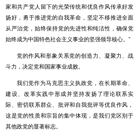
家和共产党人留下的光荣传统和优良作风传承好发
扬好，勇于推进党的自我革命，坚定不移推进全面
从严治党，始终保持党的先进性和纯洁性，确保党
始终成为中国特色社会主义事业的坚强领导核心。”
党的作风和形象关系党的创造力、凝聚力、战
斗力，决定党和国家事业成败。
我们党作为马克思主义执政党，在长期革命、
建设、改革实践中形成并坚持发扬了理论联系实
际、密切联系群众、批评和自我批评等优良作风，
这是党的性质和宗旨的集中体现，是我们党区别于
其他政党的显著标志。