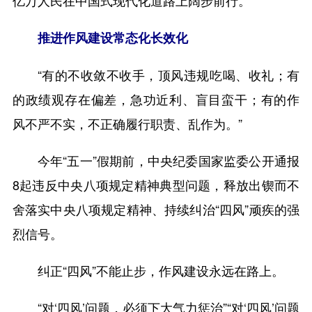
亿万人民在中国式现代化道路上阔步前行。
推进作风建设常态化长效化
“有的不收敛不收手，顶风违规吃喝、收礼；有
的政绩观存在偏差，急功近利、盲目蛮干；有的作
风不严不实，不正确履行职责、乱作为。”
今年“五一”假期前，中央纪委国家监委公开通报
8起违反中央八项规定精神典型问题，释放出锲而不
舍落实中央八项规定精神、持续纠治“四风”顽疾的强
烈信号。
纠正“四风”不能止步，作风建设永远在路上。
“对‘四风’问题，必须下大气力惩治”“对‘四风’问题