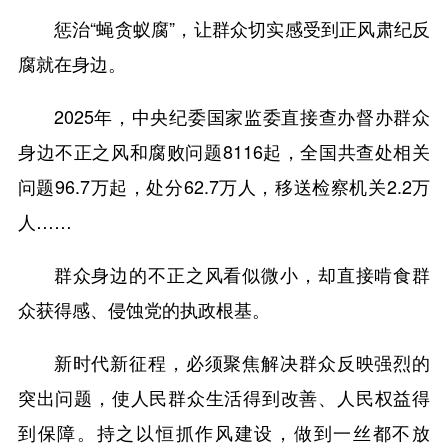
惩治“蝇贪蚁腐”，让群众切实感受到正风肃纪反
腐就在身边。
2025年，中央纪委国家监委直接查办督办群众
身边不正之风和腐败问题8116起，全国共查处相关
问题96.7万起，处分62.7万人，移送检察机关2.2万
人……
群众身边的不正之风看似微小，却直接啃食群
众获得感、侵蚀党的执政根基。
新时代新征程，必须聚焦解决群众反映强烈的
突出问题，使人民群众生活得到改善、人民权益得
到保障。持之以恒抓作风建设，做到一丝都不放