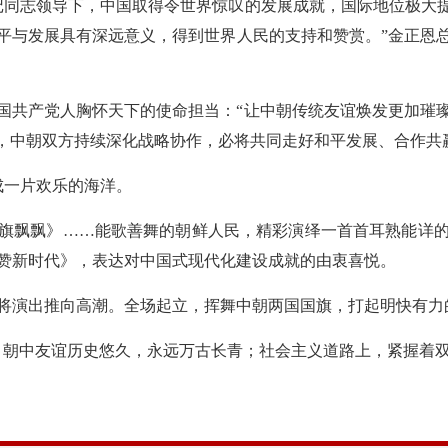
记同志领导下，中国取得令世界惊叹的发展成就，国际地位极大提
平与发展具有深远意义，得到世界人民的支持和赞赏。”金正恩
国共产党人胸怀天下的使命担当：“让中朝传统友谊焕发更加璀
信，中朝双方持续深化战略协作，必将共同走好和平发展、合作共
成一片欢乐的海洋。
旗飘飘》……能歌善舞的朝鲜人民，精彩演绎一首首耳熟能详
赞新时代》，表达对中国式现代化建设成就的由衷喜悦。
将演出推向高潮。全场起立，挥舞中朝两国国旗，打起明快有力
。朝中友谊历史悠久，永远万古长青；社会主义道路上，紧握着双