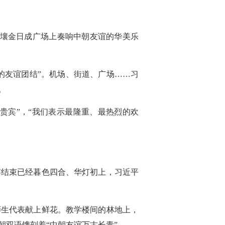
平壤金日成广场上奏响中朝友谊的华美乐
的友谊团结”。机场、街道、广场……习
。
贵宾”，“我们表示最隆重、最热烈的欢
宴结束已经暮色四合、华灯初上，习近平
师生代表献上鲜花。教学楼间的林地上，
双语镌刻着“中朝友谊万古长青”。