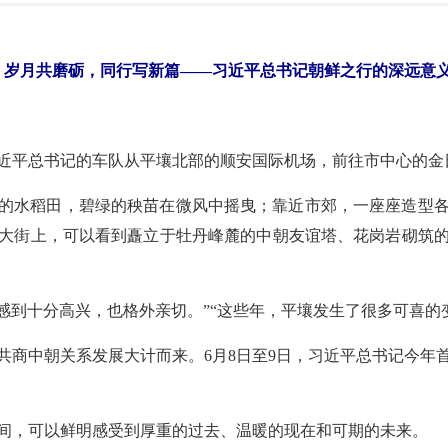
｜岁月共磨砺，同行写新篇——习近平总书记朝鲜之行的深远意
习近平总书记的车队从平壤北部的顺安国际机场，前往市中心的金
的水稻田，碧绿的秧苗在微风中摇曳；靠近市郊，一座座造型
大街上，可以看到矗立于牡丹峰麓的中朝友谊塔、花岗岩砌筑
我感到十分高兴，也格外亲切。”“这些年，平壤发生了很多可喜的
共商中朝关系发展大计而来。6月8日至9日，习近平总书记今年
行间，可以鲜明感受到厚重的过去、温暖的现在和可期的未来。