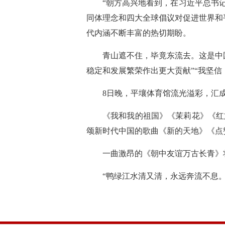
“朝方高兴地看到，在习近平总书
同体理念和四大全球倡议对促进世界和
代内涵不断丰富的热切期盼。
青山遮不住，毕竟东流去。这是中
稳定和发展繁荣作出更大贡献”“我坚
8日晚，平壤体育馆流光溢彩，汇
《我和我的祖国》《茉莉花》《红
颂新时代中国的歌曲《新的天地》《点
一曲激昂的《朝中友谊万古长青》
“鸭绿江水清又清，永远奔流不息