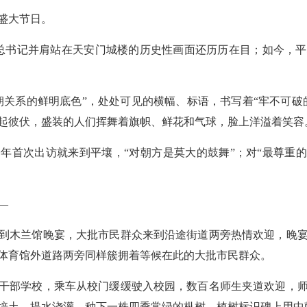
盛大节日。
总书记并肩站在天安门城楼的历史性画面还历历在目；如今，
朝关系的鲜明底色”，处处可见的横幅、标语，书写着“牢不可破
起彼伏，盛装的人们挥舞着旗帜、鲜花和气球，脸上洋溢着笑容
年首次出访就来到平壤，“对朝方是莫大的鼓舞”；对“最尊重的
—
到木兰馆晚宴，大批市民群众来到沿途街道两旁热情欢迎，晚
体育馆外道路两旁同样簇拥着等候在此的大批市民群众。
干部学校，乘车从校门缓缓驶入校园，数百名师生夹道欢迎，
培土、提水浇灌，种下一株四季常绿的枞树，植树标识碑上用中朝