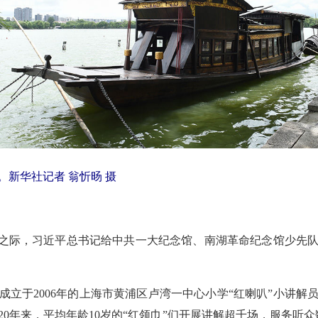
船。新华社记者 翁忻旸 摄
将到来之际，习近平总书记给中共一大纪念馆、南湖革命纪念馆少先
成立于2006年的上海市黄浦区卢湾一中心小学“红喇叭”小讲解
0年来，平均年龄10岁的“红领巾”们开展讲解超千场，服务听