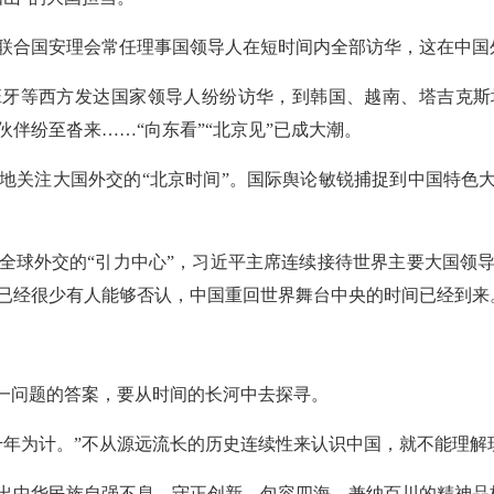
联合国安理会常任理事国领导人在短时间内全部访华，这在中国
班牙等西方发达国家领导人纷纷访华，到韩国、越南、塔吉克斯
伴纷至沓来……“向东看”“北京见”已成大潮。
地关注大国外交的“北京时间”。国际舆论敏锐捕捉到中国特色大
全球外交的“引力中心”，习近平主席连续接待世界主要大国领
已经很少有人能够否认，中国重回世界舞台中央的时间已经到来
这一问题的答案，要从时间的长河中去探寻。
千年为计。”不从源远流长的历史连续性来认识中国，就不能理解
淬炼出中华民族自强不息、守正创新、包容四海、兼纳百川的精神品