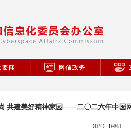
政要闻
网信政务
尚 共建美好精神家园——二〇二六年中国
【打印】
【纠错】