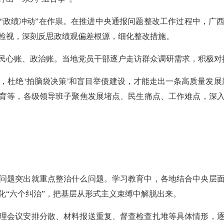
“政绩冲动”在作祟。在推进中央通报问题整改工作过程中，广
检视，深刻反思政绩观偏差根源，细化整改措施。
民心账、政治账。当地党员干部逐户走访群众调研需求，积极对
想法，杜绝‘拍脑袋决策’和盲目举债建设，才能走出一条高质量发
育等，各级领导班子聚焦发展堵点、民生痛点、工作难点，深
问题突出就重点整治什么问题。学习教育中，各地结合中央层
化“六个纠治”，把基层从形式主义束缚中解脱出来。
理会议安排分散、材料报送重复、督查检查扎堆等具体情形，