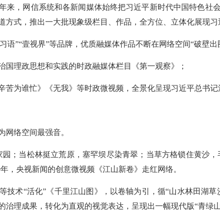
年来，网信系统和各新闻媒体始终把习近平新时代中国特色社
道方式，推出一大批现象级栏目、作品，全方位、立体化展现习
“习语”“壹视界”等品牌，优质融媒体作品不断在网络空间“破壁出
治国理政思想和实践的时政融媒体栏目《第一观察》；
辛苦为谁忙》《无我》等时政微视频，全景化呈现习近平总书记
为网络空间最强音。
园；当松林挺立荒原，塞罕坝尽染青翠；当草方格锁住黄沙，毛乌
20年，央视新闻的创意微视频《江山新卷》走红网络。
等技术“活化”《千里江山图》，以卷轴为引，循“山水林田湖草
的治理成果，转化为直观的视觉表达，呈现出一幅现代版“青绿山