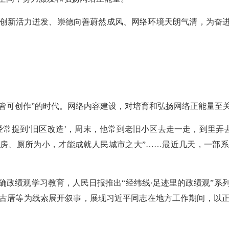
创新活力迸发、崇德向善蔚然成风、网络环境天朗气清，为奋进
民皆可创作”的时代。网络内容建设，对培育和弘扬网络正能量至
经常提到‘旧区改造’，周末，他常到老旧小区去走一走，到里弄去
厨房、厕所为小，才能成就人民城市之大”……最近几天，一部系
确政绩观学习教育，人民日报推出“经纬线·足迹里的政绩观”系
古厝等为线索展开叙事，展现习近平同志在地方工作期间，以