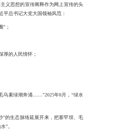
会主义思想的宣传阐释作为网上宣传的头
近平总书记大党大国领袖风范：
圈”；
深厚的人民情怀；
素绿潮奔涌……”2025年8月，“绿水
沙”的生态脉络延展开来，把塞罕坝、毛
水”。