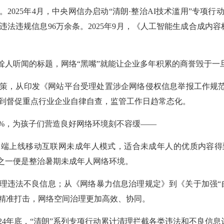
2025年4月，中央网信办启动“清朗·整治AI技术滥用”专项
理违法违规信息96万余条。2025年9月，《人工智能生成合成内
耸人听闻的标题，网络“黑嘴”就能让企业多年积累的商誉毁于一
策，从印发《网站平台受理处置涉企网络侵权信息举报工作规范
再到督促重点行业企业自律自查，监管工作日趋常态化。
7%，为孩子们营造良好网络环境刻不容缓——
、终端上线移动互联网未成年人模式，适合未成年人的优质内容
重点之一便是整治暑期未成年人网络环境。
理违法不良信息；从《网络暴力信息治理规定》到《关于加强“
精准打击，网络空间治理更加高效、协同。
024年底，“清朗”系列专项行动累计清理拦截各类违法和不良信息达1