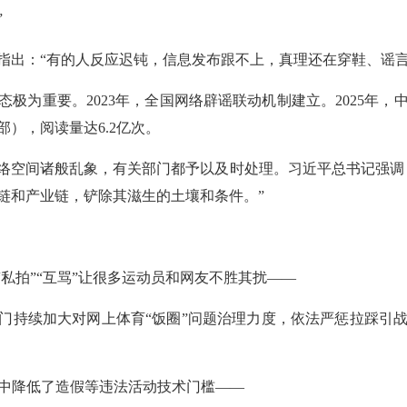
”
指出：“有的人反应迟钝，信息发布跟不上，真理还在穿鞋、谣言
极为重要。2023年，全国网络辟谣联动机制建立。2025年
（部），阅读量达6.2亿次。
络空间诸般乱象，有关部门都予以及时处理。习近平总书记强调
链和产业链，铲除其滋生的土壤和条件。”
“私拍”“互骂”让很多运动员和网友不胜其扰——
管部门持续加大对网上体育“饭圈”问题治理力度，依法严惩拉踩引
形中降低了造假等违法活动技术门槛——