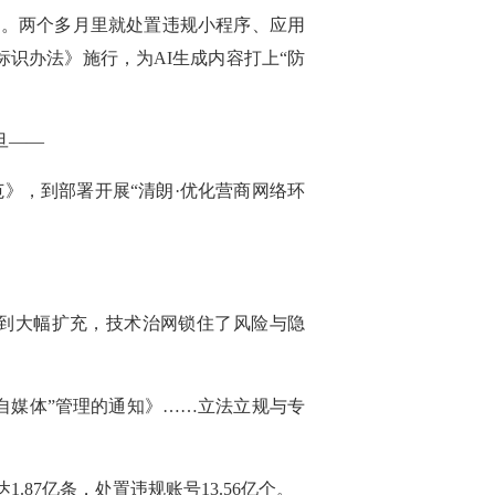
行动。两个多月里就处置违规小程序、应用
容标识办法》施行，为AI生成内容打上“防
旦——
》，到部署开展“清朗·优化营商网络环
得到大幅扩充，技术治网锁住了风险与隐
自媒体”管理的通知》……立法立规与专
.87亿条，处置违规账号13.56亿个。