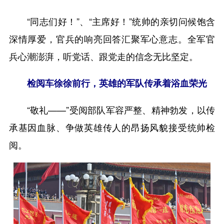
“同志们好！”、“主席好！”统帅的亲切问候饱含
深情厚爱，官兵的响亮回答汇聚军心意志。全军官
兵心潮澎湃，听党话、跟党走的信念无比坚定。
检阅车徐徐前行，英雄的军队传承着浴血荣光
“敬礼——”受阅部队军容严整、精神勃发，以传
承基因血脉、争做英雄传人的昂扬风貌接受统帅检
阅。