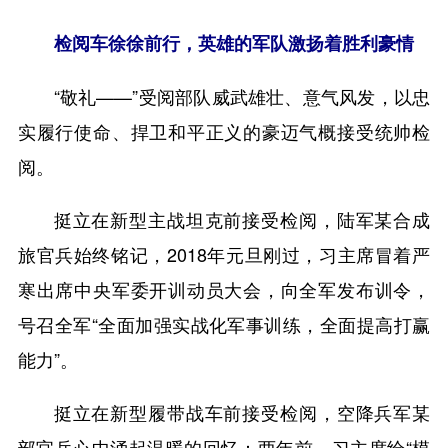
检阅车徐徐前行，英雄的军队激扬着胜利豪情
“敬礼——”受阅部队威武雄壮、意气风发，以忠
实履行使命、捍卫和平正义的豪迈气概接受统帅检
阅。
挺立在新型主战坦克前接受检阅，陆军某合成
旅官兵始终铭记，2018年元旦刚过，习主席冒着严
寒出席中央军委开训动员大会，向全军发布训令，
号召全军“全面加强实战化军事训练，全面提高打赢
能力”。
挺立在新型履带战车前接受检阅，空降兵军某
部官兵心中涌起温暖的回忆：两年前，习主席给“模