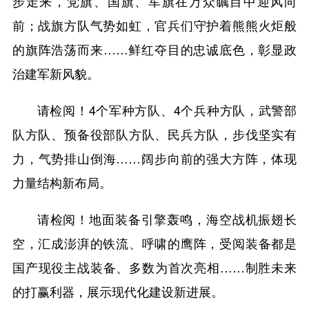
步走来，党旗、国旗、军旗在万众瞩目中迎风向
前；战旗方队气势如虹，官兵们守护着熊熊火炬般
的旗阵浩荡而来……鲜红夺目的忠诚底色，彰显政
治建军新风貌。
请检阅！4个军种方队、4个兵种方队，武警部
队方队、预备役部队方队、民兵方队，步伐坚实有
力，气势排山倒海……阔步向前的强大方阵，体现
力量结构新布局。
请检阅！地面装备引擎轰鸣，海空战机振翅长
空，汇成澎湃的铁流、呼啸的鹰阵，受阅装备都是
国产现役主战装备、多数为首次亮相……制胜未来
的打赢利器，展示现代化建设新进展。