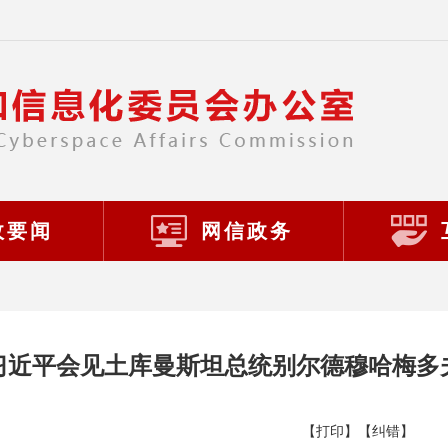
政要闻
网信政务
习近平会见土库曼斯坦总统别尔德穆哈梅多
【打印】
【纠错】