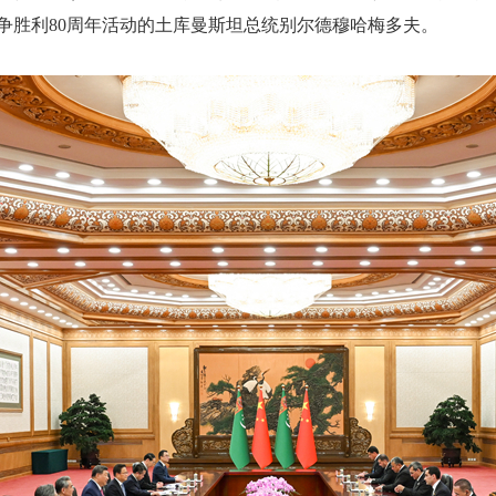
争胜利80周年活动的土库曼斯坦总统别尔德穆哈梅多夫。