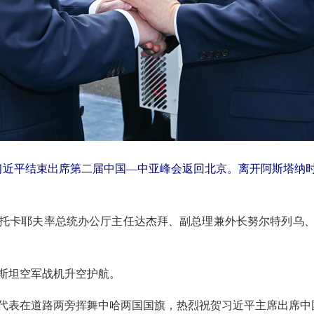
席习近平结束出席第二届中国—中亚峰会返回北京。离开阿斯塔纳
托卡耶夫率总统办公厅主任达杰拜、副总理兼外长努尔特列乌
斯坦空军战机升空护航。
代表在道路两旁挥舞中哈两国国旗，热烈祝贺习近平主席出席中