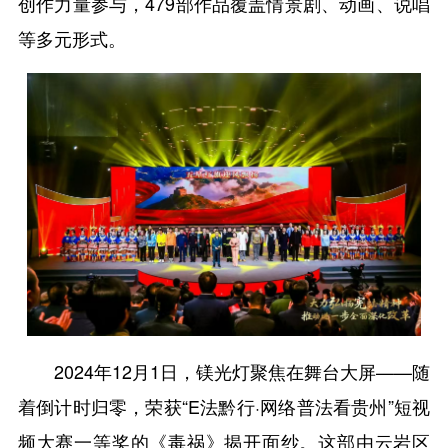
创作力量参与，479部作品覆盖情景剧、动画、说唱
等多元形式。
2024年12月1日，镁光灯聚焦在舞台大屏——随
着倒计时归零，荣获“E法黔行·网络普法看贵州”短视
频大赛一等奖的《毒祸》揭开面纱。这部由云岩区