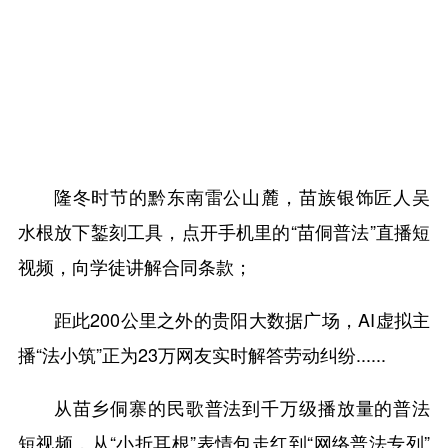
隆冬时节的黔东南雷公山麓，苗族银饰匠人吴
水根放下錾刻工具，点开手机里的“苗侗普法”直播短
视频，向学徒讲解合同条款；
距此200公里之外的贵阳大数据广场，AI虚拟主
播“法小筑”正为23万网友实时解答劳动纠纷......
从苗乡侗寨的民歌普法到千万级播放量的普法
短视频，从“小折耳根”表情包走红到“网络普法专列”