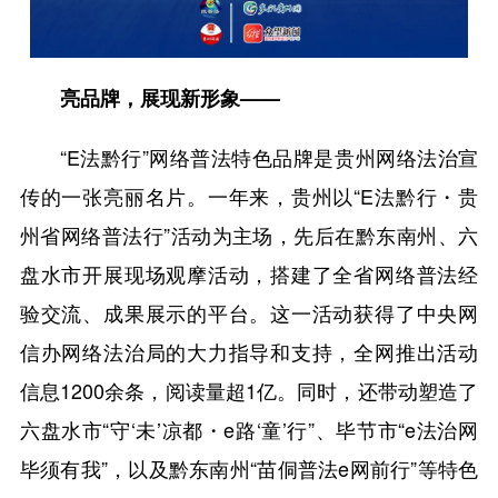
亮品牌，展现新形象——
“E法黔行”网络普法特色品牌是贵州网络法治宣
传的一张亮丽名片。一年来，贵州以“E法黔行・贵
州省网络普法行”活动为主场，先后在黔东南州、六
盘水市开展现场观摩活动，搭建了全省网络普法经
验交流、成果展示的平台。这一活动获得了中央网
信办网络法治局的大力指导和支持，全网推出活动
信息1200余条，阅读量超1亿。同时，还带动塑造了
六盘水市“守‘未’凉都・e路‘童’行”、毕节市“e法治网
毕须有我”，以及黔东南州“苗侗普法e网前行”等特色