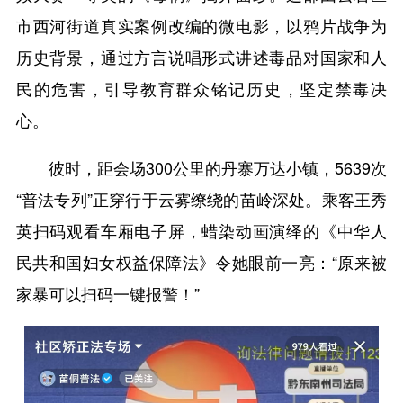
市西河街道真实案例改编的微电影，以鸦片战争为
历史背景，通过方言说唱形式讲述毒品对国家和人
民的危害，引导教育群众铭记历史，坚定禁毒决
心。
彼时，距会场300公里的丹寨万达小镇，5639次
“普法专列”正穿行于云雾缭绕的苗岭深处。乘客王秀
英扫码观看车厢电子屏，蜡染动画演绎的《中华人
民共和国妇女权益保障法》令她眼前一亮：“原来被
家暴可以扫码一键报警！”