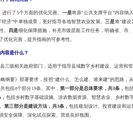
0》进行了5个方面的优化完善。
一是
将原“公共支撑平台”内容纳
数字经济”中单独成章，更好指导各地智慧农业发展。
三是
将“建设
性。
四是
细化保障措施，补充市级层面工作任务，明确省、市
了优化完善，提升指南的可参考性。
要内容是什么？
市、县三级相关政府部门，适用于指导县域数字乡村建设、运营和
展战略纲要》部署要求，按照“建什么、怎么建、谁来建”的思路，
共包括4个部分19条。其中，
第一部分是总体要求，共3条，
包
条，
包括乡村数字基础设施、涉农数据资源、智慧农业、乡村数
。
第三部分是建设方法，共3条，
包括规划设计、投资建设和运
强安全保障、深化试点探索、营造良好氛围。