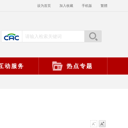
设为首页
加入收藏
手机版
繁體
互动服务
热点专题