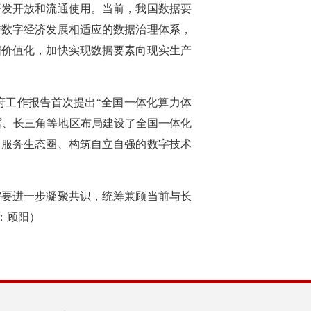
开发开放和流通使用。当前，我国数据要
与数字经济发展相适应的数据治理体系，
据价值化，加快实现数据要素向现实生产
府工作报告首次提出“全国一体化算力体
冀、长三角等地区布局建设了全国一体化
力服务生态圈、构筑自立自强的数字技术
需要进一步凝聚共识，统筹兼顾当前与长
：顾阳）