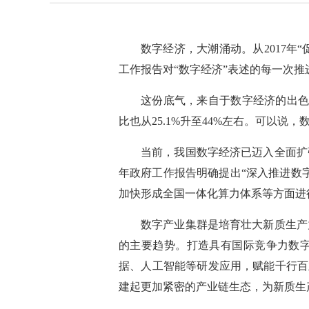
数字经济，大潮涌动。从2017年
工作报告对“数字经济”表述的每一次
这份底气，来自于数字经济的出色表现
比也从25.1%升至44%左右。可以说
当前，我国数字经济已迈入全面扩
年政府工作报告明确提出“深入推进数
加快形成全国一体化算力体系等方面进
数字产业集群是培育壮大新质生产
的主要趋势。打造具有国际竞争力数字
据、人工智能等研发应用，赋能千行百
建起更加紧密的产业链生态，为新质生