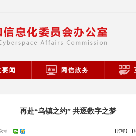
政要闻
网信政务
再赴“乌镇之约” 共逐数字之梦
众号
【打印】
【