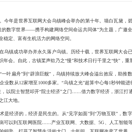
。今年是世界互联网大会乌镇峰会举办的第十年。墙白瓦黛，碧水
性的数字世界——携手构建网络空间命运共同体”为主题，广邀
全稳定、富有生机活力的网络空间。
在乌镇成功举办并永久落户乌镇。历经十载，世界互联网大会
织年会。自此，古镇桨声欸乃之“慢”和技术日行千里之“快”，重
“一叶扁舟”到“辟浪巨舰”，乌镇持续放大峰会溢出效应，助推
业数从12家增至1000多家。“乌镇之光”超算中心每1秒钟能进
驻，以院士智慧叩开“院士经济”之门……借力数字经济，浙江打
之江大地。
术是经济的，经济是民生的。从“见字如面”到“万物互联”，数
病可以到互联网医院……产业互联网、大数据、5G、人工智能
的钥匙，打开了智慧生活的大门。十年间，互联网改变了世界