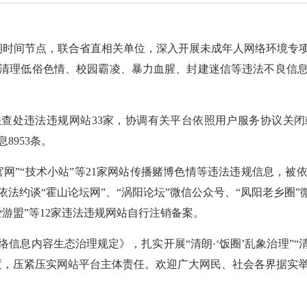
出暑期时间节点，联合省直相关单位，深入开展未成年人网络环境专
清理低俗色情、校园霸凌、暴力血腥、封建迷信等违法不良信
查处违法违规网站33家，协调有关平台依照用户服务协议关闭或
8953条。
官网”“技术小站”等21家网站传播赌博色情等违法违规信息，被
依法约谈“霍山论坛网
”
、“涡阳论坛”微信公众号、“凤阳老乡圈”
爱游盟”等12家违法违规网站自行注销备案。
信息内容生态治理规定》，扎实开展“清朗·‘饭圈’乱象治理”“清
度，压紧压实网站平台主体责任。欢迎广大网民、社会各界据实