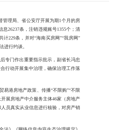
监督管理局、省公安厅开展为期1个月的房
26237条，注销违规账号1355个；清
共计229条，并对“海南买房网”“我房网”
依法进行约谈。
先后专门作出重要指示批示，
副省长
冯忠
联合行动开展集中治理，确保治理工作落
易港房地产政策、传播“不限购”“不限
开展房地产中介服务主体46家（房地产
份和人员真实从业信息进行核验，对房产销
全法》《网络信息内容生态治理规定》