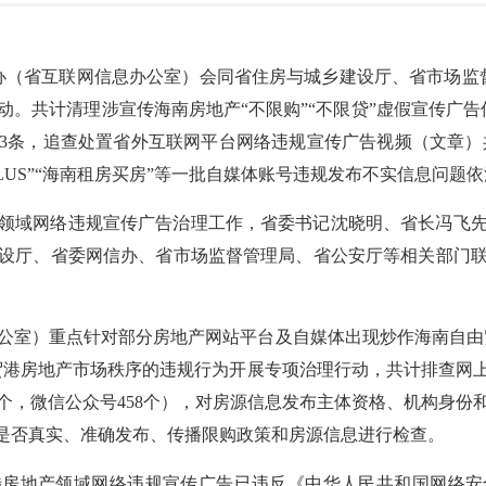
网信办（省互联网信息办公室）会同省住房与城乡建设厅、省市场
共计清理涉宣传海南房地产“不限购”“不限贷”虚假宣传广告信息
33条，追查处置省外互联网平台网络违规宣传广告视频（文章）
PLUS”“海南租房买房”等一批自媒体账号违规发布不实信息问题
领域网络违规宣传广告治理工作，省委书记
沈晓明、
省长
冯飞
设厅、省委网信办、省市场监督管理局、省公安厅等相关部门
公室）重点针对部分房地产网站平台及自媒体出现炒作海南自由贸
贸港房地产市场秩序的违规行为开展专项治理行动
，共计排查网上
2个，微信公众号458个），对房源信息发布主体资格、机构身
号是否真实、准确发布、传播限购政策和房源信息进行检查。
涉房地产领域网络违规宣传广告已违反《中华人民共和国网络安