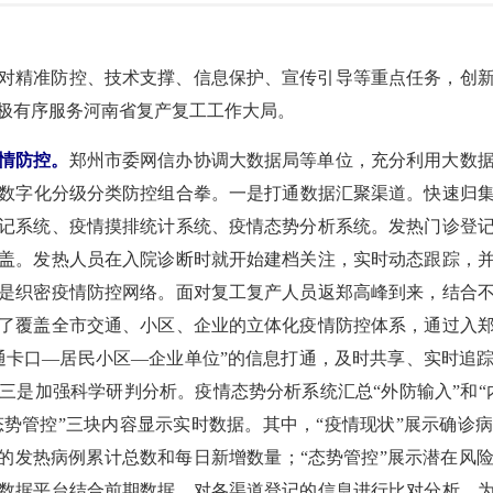
对精准防控、技术支撑、信息保护、宣传引导等重点任务，创
极有序服务河南省复产复工工作大局。
情防控。
郑州市委网信办协调大数据局等单位，充分利用大数
字化分级分类防控组合拳。一是打通数据汇聚渠道。快速归集国家
记系统、疫情摸排统计系统、疫情态势分析系统。发热门诊登记系
盖。发热人员在入院诊断时就开始建档关注，实时动态跟踪，
是织密疫情防控网络。面对复工复产人员返郑高峰到来，结合
了覆盖全市交通、小区、企业的立体化疫情防控体系，通过入
通卡口—居民小区—企业单位”的信息打通，及时共享、实时追
三是加强科学研判分析。疫情态势分析系统汇总“外防输入”和“
“态势管控”三块内容显示实时数据。其中，“疫情现状”展示确
统的发热病例累计总数和每日新增数量；“态势管控”展示潜在风
数据平台结合前期数据，对各渠道登记的信息进行比对分析，