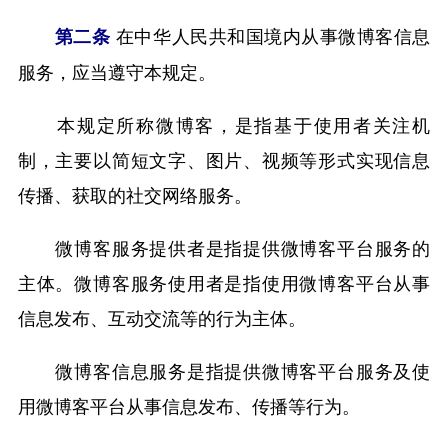
在中华人民共和国境内从事微博客信息
第二条
服务，应当遵守本规定。
本规定所称微博客，是指基于使用者关注机
制，主要以简短文字、图片、视频等形式实现信息
传播、获取的社交网络服务。
微博客服务提供者是指提供微博客平台服务的
主体。微博客服务使用者是指使用微博客平台从事
信息发布、互动交流等的行为主体。
微博客信息服务是指提供微博客平台服务及使
用微博客平台从事信息发布、传播等行为。