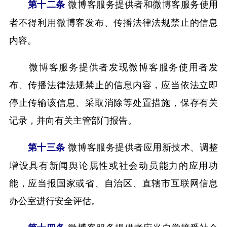
微博客服务提供者和微博客服务使用
第十二条
者不得利用微博客发布、传播法律法规禁止的信息
内容。
微博客服务提供者发现微博客服务使用者发
布、传播法律法规禁止的信息内容，应当依法立即
停止传输该信息、采取消除等处置措施，保存有关
记录，并向有关主管部门报告。
微博客服务提供者应用新技术、调整
第十三条
增设具有新闻舆论属性或社会动员能力的应用功
能，应当报国家或省、自治区、直辖市互联网信息
办公室进行安全评估。
微博客服务提供者应当自觉接受社会