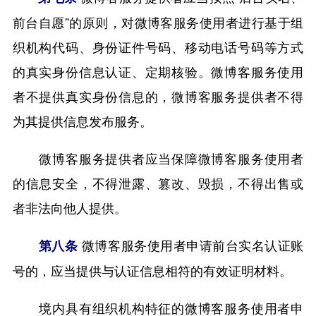
前台自愿”的原则，对微博客服务使用者进行基于组
织机构代码、身份证件号码、移动电话号码等方式
的真实身份信息认证、定期核验。微博客服务使用
者不提供真实身份信息的，微博客服务提供者不得
为其提供信息发布服务。
微博客服务提供者应当保障微博客服务使用者
的信息安全，不得泄露、篡改、毁损，不得出售或
者非法向他人提供。
微博客服务使用者申请前台实名认证账
第八条
号的，应当提供与认证信息相符的有效证明材料。
境内具有组织机构特征的微博客服务使用者申