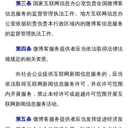
国家互联网信息办公室负责全国微博客
第三条
信息服务的监督管理执法工作。地方互联网信息办
公室依据职责负责本行政区域内的微博客信息服务
的监督管理执法工作。
微博客服务提供者应当依法取得法律法
第四条
规规定的相关资质。
向社会公众提供互联网新闻信息服务的，应当
依法取得互联网新闻信息服务许可，并在许可范围
内开展服务，禁止未经许可或超越许可范围开展互
联网新闻信息服务活动。
微博客服务提供者应当发挥促进经济发
第五条