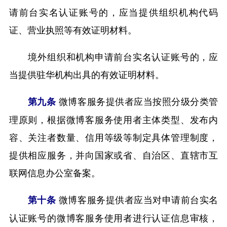
请前台实名认证账号的，应当提供组织机构代码
证、营业执照等有效证明材料。
境外组织和机构申请前台实名认证账号的，应
当提供驻华机构出具的有效证明材料。
微博客服务提供者应当按照分级分类管
第九条
理原则，根据微博客服务使用者主体类型、发布内
容、关注者数量、信用等级等制定具体管理制度，
提供相应服务，并向国家或省、自治区、直辖市互
联网信息办公室备案。
微博客服务提供者应当对申请前台实名
第十条
认证账号的微博客服务使用者进行认证信息审核，