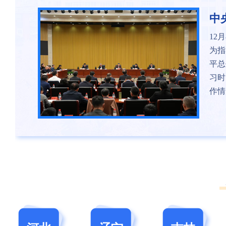
中
12
为指
平总
习时
作情