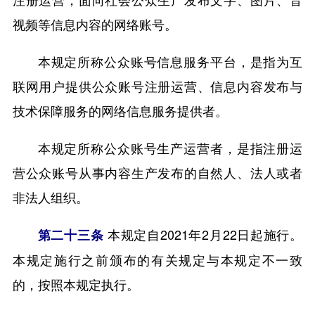
视频等信息内容的网络账号。
本规定所称公众账号信息服务平台，是指为互
联网用户提供公众账号注册运营、信息内容发布与
技术保障服务的网络信息服务提供者。
本规定所称公众账号生产运营者，是指注册运
营公众账号从事内容生产发布的自然人、法人或者
非法人组织。
本规定自2021年2月22日起施行。
第二十三条
本规定施行之前颁布的有关规定与本规定不一致
的，按照本规定执行。