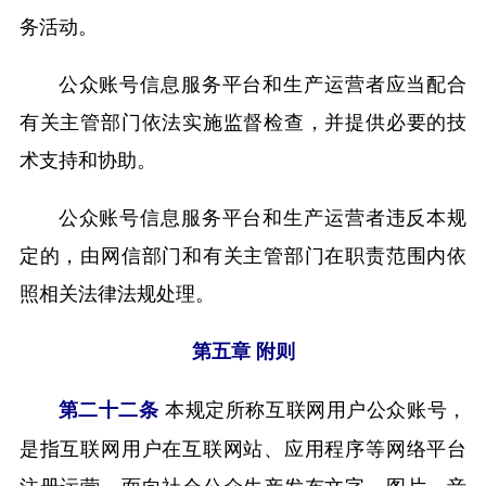
务活动。
公众账号信息服务平台和生产运营者应当配合
有关主管部门依法实施监督检查，并提供必要的技
术支持和协助。
公众账号信息服务平台和生产运营者违反本规
定的，由网信部门和有关主管部门在职责范围内依
照相关法律法规处理。
第五章 附则
本规定所称互联网用户公众账号，
第二十二条
是指互联网用户在互联网站、应用程序等网络平台
注册运营，面向社会公众生产发布文字、图片、音