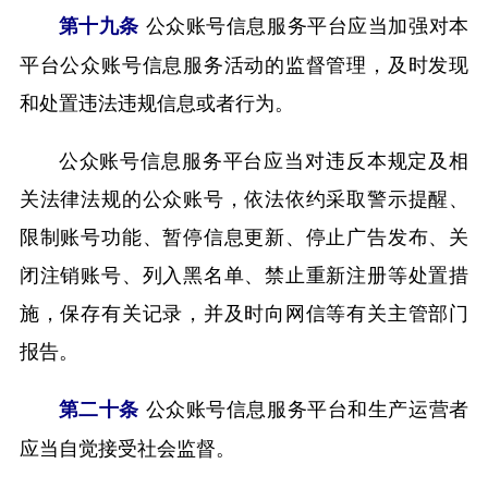
公众账号信息服务平台应当加强对本
第十九条
平台公众账号信息服务活动的监督管理，及时发现
和处置违法违规信息或者行为。
公众账号信息服务平台应当对违反本规定及相
关法律法规的公众账号，依法依约采取警示提醒、
限制账号功能、暂停信息更新、停止广告发布、关
闭注销账号、列入黑名单、禁止重新注册等处置措
施，保存有关记录，并及时向网信等有关主管部门
报告。
公众账号信息服务平台和生产运营者
第二十条
应当自觉接受社会监督。