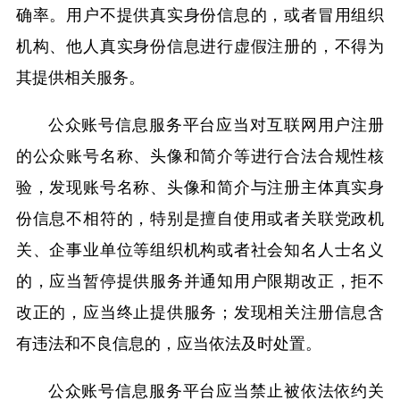
确率。用户不提供真实身份信息的，或者冒用组织
机构、他人真实身份信息进行虚假注册的，不得为
其提供相关服务。
公众账号信息服务平台应当对互联网用户注册
的公众账号名称、头像和简介等进行合法合规性核
验，发现账号名称、头像和简介与注册主体真实身
份信息不相符的，特别是擅自使用或者关联党政机
关、企事业单位等组织机构或者社会知名人士名义
的，应当暂停提供服务并通知用户限期改正，拒不
改正的，应当终止提供服务；发现相关注册信息含
有违法和不良信息的，应当依法及时处置。
公众账号信息服务平台应当禁止被依法依约关