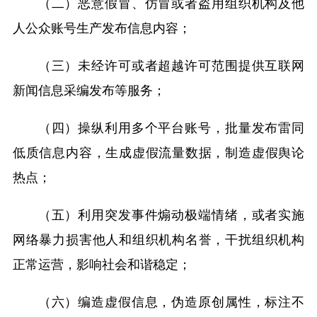
（二）恶意假冒、仿冒或者盗用组织机构及他
人公众账号生产发布信息内容；
（三）未经许可或者超越许可范围提供互联网
新闻信息采编发布等服务；
（四）操纵利用多个平台账号，批量发布雷同
低质信息内容，生成虚假流量数据，制造虚假舆论
热点；
（五）利用突发事件煽动极端情绪，或者实施
网络暴力损害他人和组织机构名誉，干扰组织机构
正常运营，影响社会和谐稳定；
（六）编造虚假信息，伪造原创属性，标注不