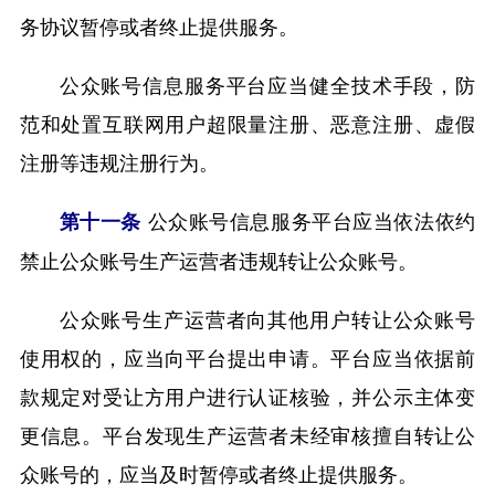
务协议暂停或者终止提供服务。
公众账号信息服务平台应当健全技术手段，防
范和处置互联网用户超限量注册、恶意注册、虚假
注册等违规注册行为。
公众账号信息服务平台应当依法依约
第十一条
禁止公众账号生产运营者违规转让公众账号。
公众账号生产运营者向其他用户转让公众账号
使用权的，应当向平台提出申请。平台应当依据前
款规定对受让方用户进行认证核验，并公示主体变
更信息。平台发现生产运营者未经审核擅自转让公
众账号的，应当及时暂停或者终止提供服务。