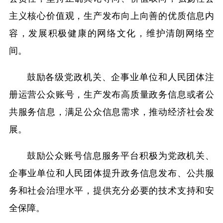
主义核心价值观，生产发布向上向善的优质信息内
容，发展积极健康的网络文化，维护清朗网络空
间。
鼓励各级党政机关、企事业单位和人民团体注
册运营公众账号，生产发布高质量政务信息或者公
共服务信息，满足公众信息需求，推动经济社会发
展。
鼓励公众账号信息服务平台积极为党政机关、
企事业单位和人民团体提升政务信息发布、公共服
务和社会治理水平，提供充分必要的技术支持和安
全保障。