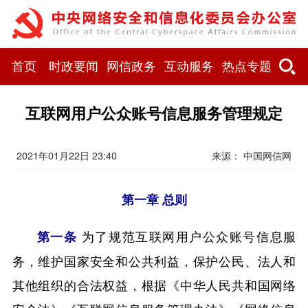
首页
时政要闻
网信政务
互动服务
热点专题
互联网用户公众账号信息服务管理规定
2021年01月22日 23:40
来源： 中国网信网
第一章 总则
为了规范互联网用户公众账号信息服
第一条
务，维护国家安全和公共利益，保护公民、法人和
其他组织的合法权益，根据《中华人民共和国网络