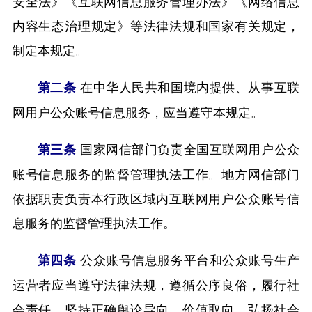
安全法》《互联网信息服务管理办法》《网络信息
内容生态治理规定》等法律法规和国家有关规定，
制定本规定。
在中华人民共和国境内提供、从事互联
第二条
网用户公众账号信息服务，应当遵守本规定。
国家网信部门负责全国互联网用户公众
第三条
账号信息服务的监督管理执法工作。地方网信部门
依据职责负责本行政区域内互联网用户公众账号信
息服务的监督管理执法工作。
公众账号信息服务平台和公众账号生产
第四条
运营者应当遵守法律法规，遵循公序良俗，履行社
会责任，坚持正确舆论导向、价值取向，弘扬社会